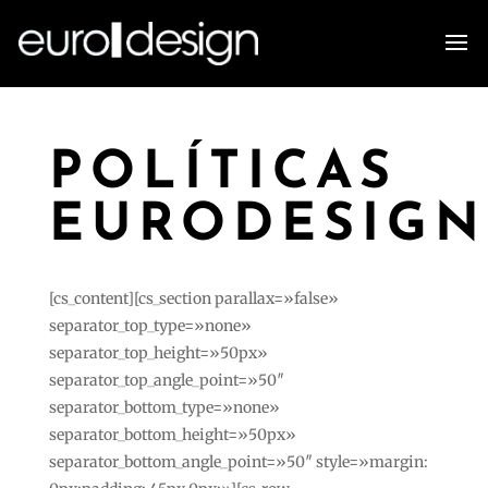
POLÍTICAS
EURODESIGN
[cs_content][cs_section parallax=»false»
separator_top_type=»none»
separator_top_height=»50px»
separator_top_angle_point=»50″
separator_bottom_type=»none»
separator_bottom_height=»50px»
separator_bottom_angle_point=»50″ style=»margin: