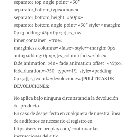
separator_top_angle_point=»50″
separator_bottom_type=»none»
separator_bottom_height=»50px»
separator_bottom_angle_point=»50″ style=»margin:
0px;padding: 45px 0px;»][cs_row
inner_container=»true»
marginless_columns=»false» style=»margin: 0px
auto;padding: 0px;»][cs_column fade=»false»
fade_animation=»in» fade_animation_offset=»45px»
fade_duration=»750″ type=»1/1″ style=»padding:
0px;»][cs_text id=»devoluciones»]
POLÍTICAS DE
DEVOLUCIONES:
No aplica bajo ninguna circunstancia la devolución
del producto.
En caso de desperfecto en cualquiera de nuestra línea
de audífonos es necesario el registro en:
https://service.beoplay.com/ continuar las
instrucciones del sitio.