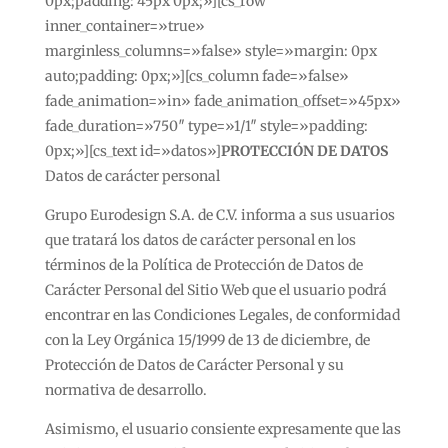
0px;padding: 45px 0px;»][cs_row
inner_container=»true»
marginless_columns=»false» style=»margin: 0px
auto;padding: 0px;»][cs_column fade=»false»
fade_animation=»in» fade_animation_offset=»45px»
fade_duration=»750″ type=»1/1″ style=»padding:
0px;»][cs_text id=»datos»]
PROTECCIÓN DE DATOS
Datos de carácter personal
Grupo Eurodesign S.A. de C.V. informa a sus usuarios
que tratará los datos de carácter personal en los
términos de la Política de Protección de Datos de
Carácter Personal del Sitio Web que el usuario podrá
encontrar en las Condiciones Legales, de conformidad
con la Ley Orgánica 15/1999 de 13 de diciembre, de
Protección de Datos de Carácter Personal y su
normativa de desarrollo.
Asimismo, el usuario consiente expresamente que las