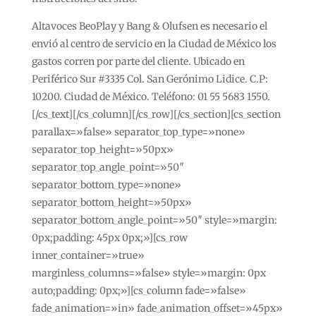
Altavoces BeoPlay y Bang & Olufsen es necesario el
envió al centro de servicio en la Ciudad de México los
gastos corren por parte del cliente. Ubicado en
Periférico Sur #3335 Col. San Gerónimo Lidice. C.P:
10200. Ciudad de México. Teléfono: 01 55 5683 1550.
[/cs_text][/cs_column][/cs_row][/cs_section][cs_section
parallax=»false» separator_top_type=»none»
separator_top_height=»50px»
separator_top_angle_point=»50″
separator_bottom_type=»none»
separator_bottom_height=»50px»
separator_bottom_angle_point=»50″ style=»margin:
0px;padding: 45px 0px;»][cs_row
inner_container=»true»
marginless_columns=»false» style=»margin: 0px
auto;padding: 0px;»][cs_column fade=»false»
fade_animation=»in» fade_animation_offset=»45px»