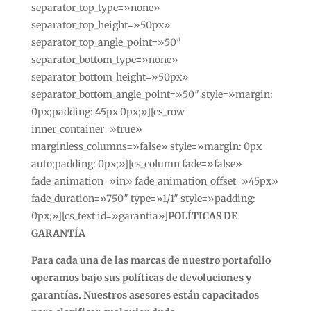
separator_top_type=»none»
separator_top_height=»50px»
separator_top_angle_point=»50″
separator_bottom_type=»none»
separator_bottom_height=»50px»
separator_bottom_angle_point=»50″ style=»margin:
0px;padding: 45px 0px;»][cs_row
inner_container=»true»
marginless_columns=»false» style=»margin: 0px
auto;padding: 0px;»][cs_column fade=»false»
fade_animation=»in» fade_animation_offset=»45px»
fade_duration=»750″ type=»1/1″ style=»padding:
0px;»][cs_text id=»garantia»]
POLÍTICAS DE
GARANTÍA
Para cada una de las marcas de nuestro portafolio
operamos bajo sus políticas de devoluciones y
garantías. Nuestros asesores están capacitados